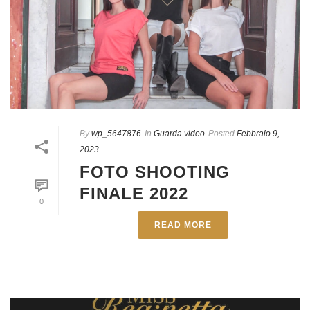
By
wp_5647876
In
Guarda video
Posted
Febbraio 9,
2023
FOTO SHOOTING
FINALE 2022
0
READ MORE