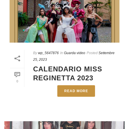
By
wp_5647876
In
Guarda video
Posted
Settembre
25, 2023
CALENDARIO MISS
REGINETTA 2023
0
READ MORE