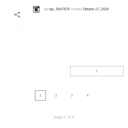
By
wp_5647876
Posted
Ottobre 17, 2020
1
2
3
4
page
1
of
4