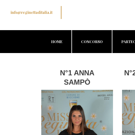
info@reginettaditalia.it
HOME
CONCORSO
PARTEC
N°1 ANNA
N°
SAMPÒ