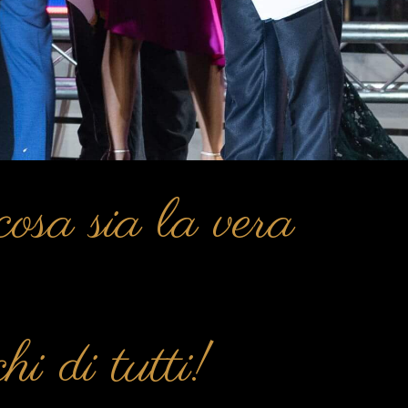
osa sia la vera
i di tutti!