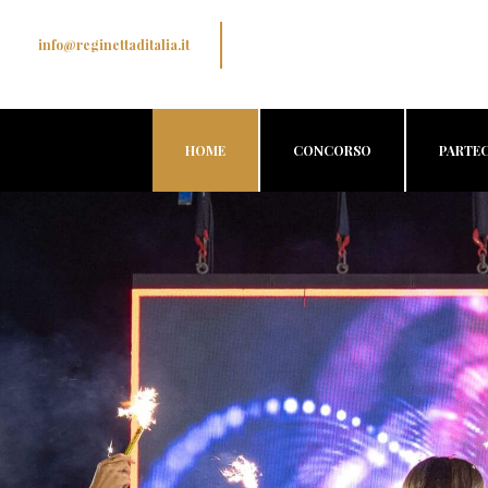
info@reginettaditalia.it
HOME
CONCORSO
PARTEC