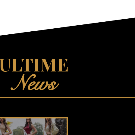
ULTIME
News