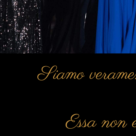
Siamo verament
Essa non è