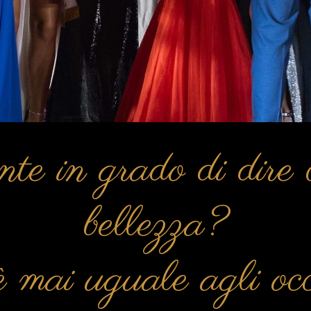
e in grado di dire c
bellezza?
 mai uguale agli occh