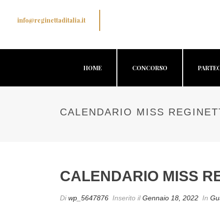
info@reginettaditalia.it
HOME
CONCORSO
PARTEC
CALENDARIO MISS REGINET
CALENDARIO MISS RE
Di
wp_5647876
Inserito il
Gennaio 18, 2022
In
Gu