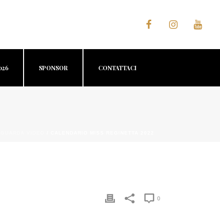
026
SPONSOR
CONTATTACI
/
GUARDA VIDEO
/ CALENDARIO MISS REGINETTA 2022
0