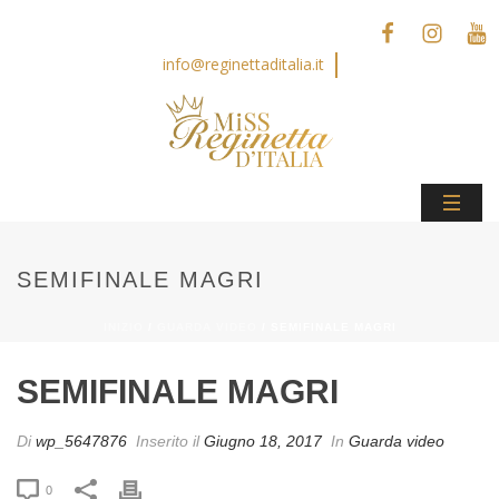
info@reginettaditalia.it
SEMIFINALE MAGRI
INIZIO
/
GUARDA VIDEO
/ SEMIFINALE MAGRI
SEMIFINALE MAGRI
Di
wp_5647876
Inserito il
Giugno 18, 2017
In
Guarda video
0