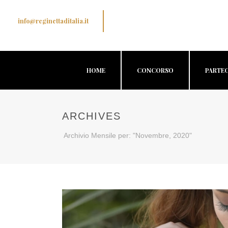
info@reginettaditalia.it
HOME
CONCORSO
PARTEC
ARCHIVES
Archivio Mensile per: "Novembre, 2020"