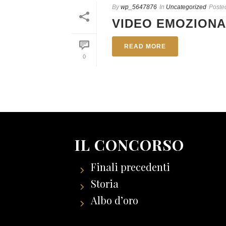
By
wp_5647876
In
Uncategorized
Poste
VIDEO EMOZIONAL
READ MORE
0
IL CONCORSO
Finali precedenti
Storia
Albo d’oro