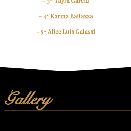
– 3^ Tayra Garcia
– 4^ Karina Battazza
– 5^ Alice Luis Galassi
Gallery