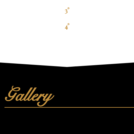
3°
4°
Gallery