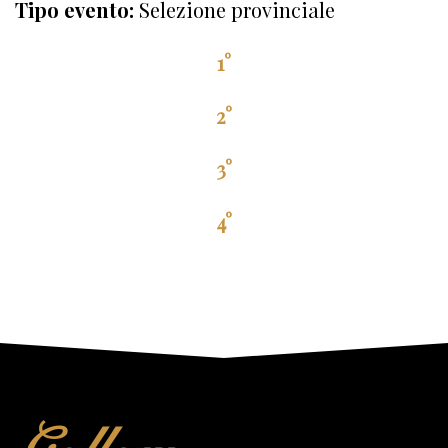
Tipo evento:
Selezione provinciale
1°
2°
3°
4°