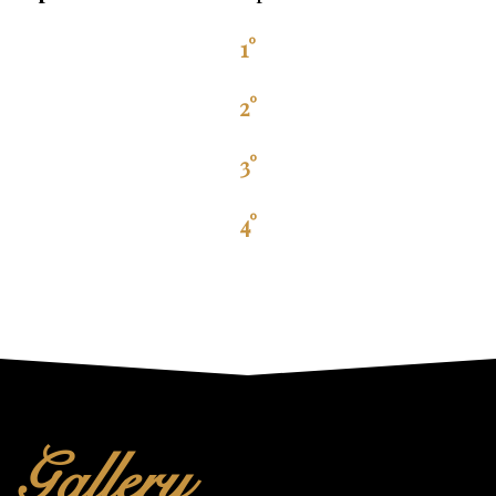
1°
2°
3°
4°
Gallery