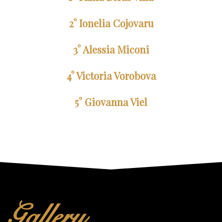
2° Ionelia Cojovaru
3° Alessia Miconi
4° Victoria Vorobova
5° Giovanna Viel
Gallery