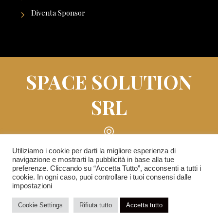
Diventa Sponsor
SPACE SOLUTION
SRL
Piazza Roberto Lepetit n° 8/10 - 20121 Milano
Utiliziamo i cookie per darti la migliore esperienza di
navigazione e mostrarti la pubblicità in base alla tue
(MI)
preferenze. Cliccando su “Accetta Tutto”, acconsenti a tutti i
cookie. In ogni caso, puoi controllare i tuoi consensi dalle
impostazioni
info@reginettaditalia.it
Cookie Settings
Rifiuta tutto
Accetta tutto
Privacy Policy
-
Cookie Policy