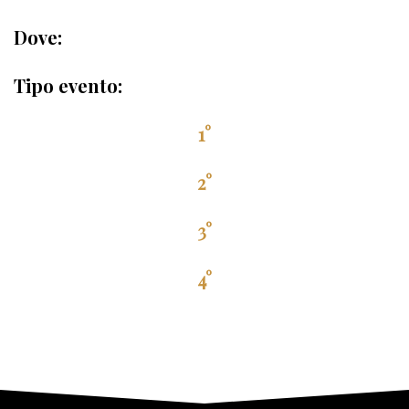
Dove:
Tipo evento:
1°
2°
3°
4°