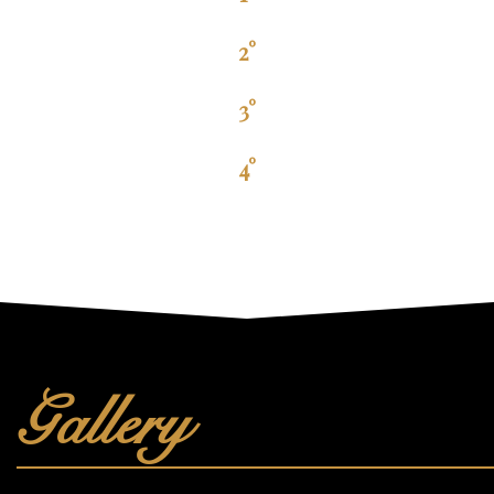
2°
3°
4°
Gallery