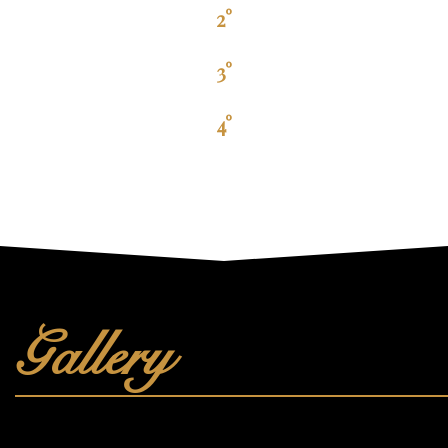
2°
3°
4°
Gallery