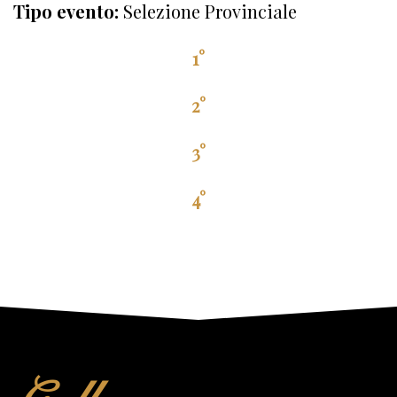
Tipo evento:
Selezione Provinciale
1°
2°
3°
4°