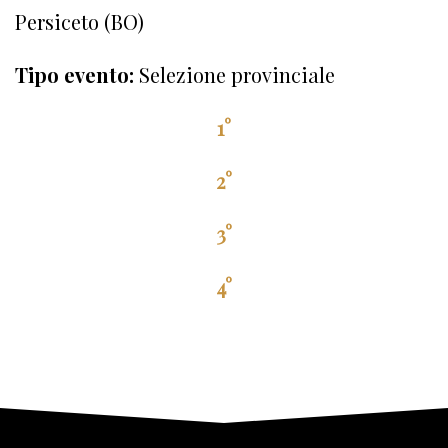
Persiceto (BO)
Tipo evento:
Selezione provinciale
1°
2°
3°
4°