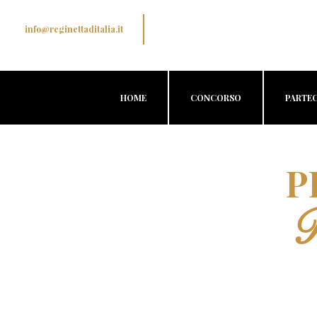
info@reginettaditalia.it
HOME
CONCORSO
PARTEC
P
R