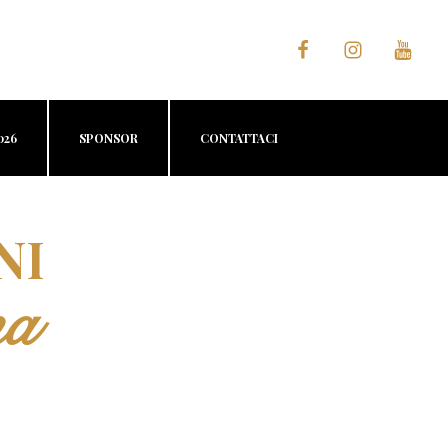
026
SPONSOR
CONTATTACI
NI
na