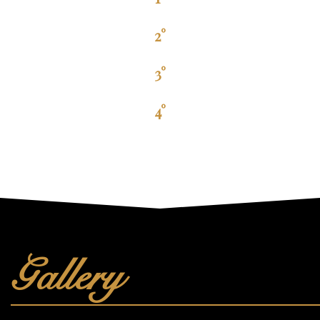
2°
3°
4°
Gallery