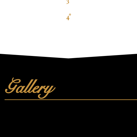
3°
4°
Gallery