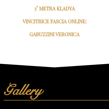
3° METRA KLADYA
VINCITRICE FASCIA ONLINE:
GABUZZINI VERONICA
Gallery