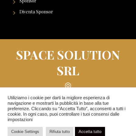
Sponsor
Diventa Sponsor
SPACE SOLUTION
SRL
Piazza Roberto Lepetit n° 8/10 - 20121 Milano
Utiliziamo i cookie per darti la migliore esperienza di
navigazione e mostrarti la pubblicità in base alla tue
(MI)
preferenze. Cliccando su “Accetta Tutto”, acconsenti a tutti i
cookie. In ogni caso, puoi controllare i tuoi consensi dalle
impostazioni
info@reginettaditalia.it
Cookie Settings
Rifiuta tutto
Accetta tutto
Privacy Policy
-
Cookie Policy