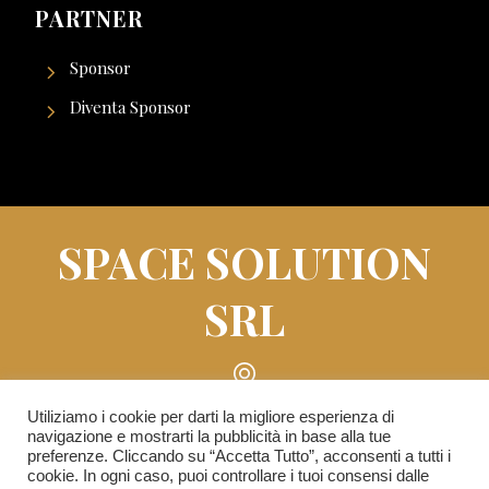
PARTNER
Sponsor
Diventa Sponsor
SPACE SOLUTION
SRL
Piazza Roberto Lepetit n° 8/10 - 20121 Milano
Utiliziamo i cookie per darti la migliore esperienza di
navigazione e mostrarti la pubblicità in base alla tue
(MI)
preferenze. Cliccando su “Accetta Tutto”, acconsenti a tutti i
cookie. In ogni caso, puoi controllare i tuoi consensi dalle